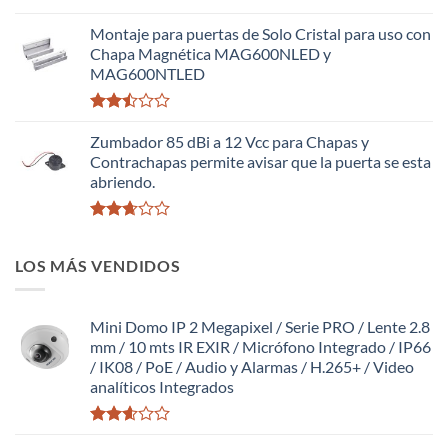
Valorado
con
Montaje para puertas de Solo Cristal para uso con
2.63
Chapa Magnética MAG600NLED y
de 5
MAG600NTLED
Valorado
con
Zumbador 85 dBi a 12 Vcc para Chapas y
2.49
Contrachapas permite avisar que la puerta se esta
de 5
abriendo.
Valorado
con
LOS MÁS VENDIDOS
2.63
de 5
Mini Domo IP 2 Megapixel / Serie PRO / Lente 2.8
mm / 10 mts IR EXIR / Micrófono Integrado / IP66
/ IK08 / PoE / Audio y Alarmas / H.265+ / Video
analíticos Integrados
Valorado