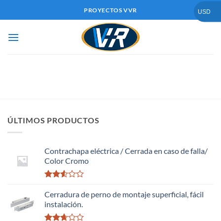
Saltar
PROYECTOS VVR
USD
al
contenido
ÚLTIMOS PRODUCTOS
Contrachapa eléctrica / Cerrada en caso de falla/
Color Cromo
Valorado
con
Cerradura de perno de montaje superficial, fácil
2.51
instalación.
de 5