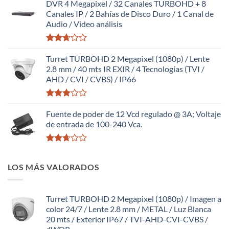
con
DVR 4 Megapixel / 32 Canales TURBOHD + 8
2.58
Canales IP / 2 Bahías de Disco Duro / 1 Canal de
de 5
Audio / Video análisis
Valorado
con
Turret TURBOHD 2 Megapixel (1080p) / Lente
2.64
2.8 mm / 40 mts IR EXIR / 4 Tecnologías (TVI /
de 5
AHD / CVI / CVBS) / IP66
Valorado
con
Fuente de poder de 12 Vcd regulado @ 3A; Voltaje
2.98
de entrada de 100-240 Vca.
de 5
Valorado
con
LOS MÁS VALORADOS
2.64
de 5
Turret TURBOHD 2 Megapixel (1080p) / Imagen a
color 24/7 / Lente 2.8 mm / METAL / Luz Blanca
20 mts / Exterior IP67 / TVI-AHD-CVI-CVBS /