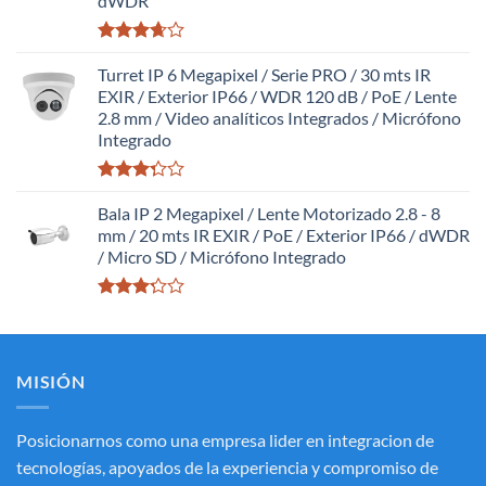
dWDR
Valorado
con
Turret IP 6 Megapixel / Serie PRO / 30 mts IR
3.63
de
EXIR / Exterior IP66 / WDR 120 dB / PoE / Lente
5
2.8 mm / Video analíticos Integrados / Micrófono
Integrado
Valorado
con
Bala IP 2 Megapixel / Lente Motorizado 2.8 - 8
3.27
de
mm / 20 mts IR EXIR / PoE / Exterior IP66 / dWDR
5
/ Micro SD / Micrófono Integrado
Valorado
con
3.20
de
5
MISIÓN
Posicionarnos como una empresa lider en integracion de
tecnologías, apoyados de la experiencia y compromiso de