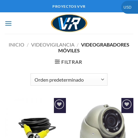
Saltar
PROYECTOS VVR
USD
al
contenido
INICIO
/
VIDEOVIGILANCIA
/
VIDEOGRABADORES
MÓVILES
FILTRAR
Añadir
Añadir
a la
a la
lista de
lista de
deseos
deseos