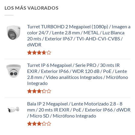
con
LOS MÁS VALORADOS
2.64
de 5
Turret TURBOHD 2 Megapixel (1080p) / Imagen a
color 24/7 / Lente 2.8 mm / METAL / Luz Blanca
20 mts / Exterior IP67 / TVI-AHD-CVI-CVBS /
dWDR
Valorado
con
Turret IP 6 Megapixel / Serie PRO / 30 mts IR
3.63
de
EXIR / Exterior IP66 / WDR 120 dB / PoE / Lente
5
2.8 mm / Video analíticos Integrados / Micrófono
Integrado
Valorado
con
Bala IP 2 Megapixel / Lente Motorizado 2.8 - 8
3.27
de
mm / 20 mts IR EXIR / PoE / Exterior IP66 / dWDR
5
/ Micro SD / Micrófono Integrado
Valorado