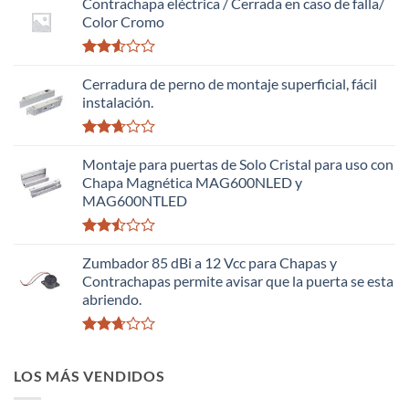
Contrachapa eléctrica / Cerrada en caso de falla/
Color Cromo
Valorado
con
Cerradura de perno de montaje superficial, fácil
2.51
instalación.
de 5
Valorado
con
Montaje para puertas de Solo Cristal para uso con
2.63
Chapa Magnética MAG600NLED y
de 5
MAG600NTLED
Valorado
con
Zumbador 85 dBi a 12 Vcc para Chapas y
2.50
Contrachapas permite avisar que la puerta se esta
de 5
abriendo.
Valorado
con
LOS MÁS VENDIDOS
2.64
de 5