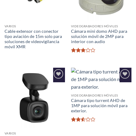
VARIOS
VIDEOGRABADORES MÓVILES
Cable extensor con conector
Cámara mini domo AHD para
tipo aviación de 15m solo para
solución móvil de 2MP para
soluciones de videovigilancia
interior con audio
móvil XMR
Valorado
con
2.83
de 5
Añadir
Añadir
a la
a la
lista de
lista de
deseos
deseos
VIDEOGRABADORES MÓVILES
Cámara tipo turrent AHD de
1MP para solución móvil para
exterior.
Valorado
con
VARIOS