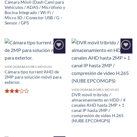
2.55
Cámara Móvil (Dash Cam) para
de 5
Vehículos / ADAS / Micrófono y
Bocina Integrado / Wi-Fi /
Micro SD / Conector USB / G –
Sensor / GPS
Añadir
Añadir
a la
a la
lista de
lista de
deseos
deseos
VIDEOGRABADORES MÓVILES
Cámara tipo turrent AHD de
2MP para solución móvil para
exterior.
VIDEOGRABADORES MÓVILES
DVR móvil tribrido /
Valorado
almacenamiento en HDD / 4
con
canales AHD hasta 2MP + 1
2.78
canal IP hasta 2MP /
de 5
compresión de vídeo H.265
(NUBE EPCOMGPS)