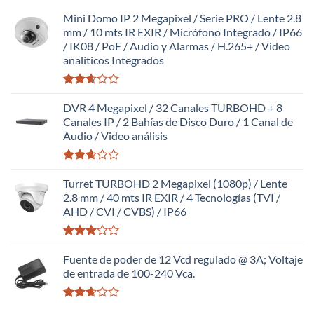
Mini Domo IP 2 Megapixel / Serie PRO / Lente 2.8
mm / 10 mts IR EXIR / Micrófono Integrado / IP66
/ IK08 / PoE / Audio y Alarmas / H.265+ / Video
analíticos Integrados
Valorado
con
DVR 4 Megapixel / 32 Canales TURBOHD + 8
2.59
Canales IP / 2 Bahías de Disco Duro / 1 Canal de
de 5
Audio / Video análisis
Valorado
con
Turret TURBOHD 2 Megapixel (1080p) / Lente
2.65
2.8 mm / 40 mts IR EXIR / 4 Tecnologías (TVI /
de 5
AHD / CVI / CVBS) / IP66
Valorado
con
Fuente de poder de 12 Vcd regulado @ 3A; Voltaje
2.98
de entrada de 100-240 Vca.
de 5
Valorado