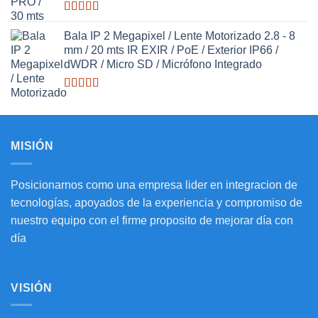
Valorado
con
Bala IP 2 Megapixel / Lente Motorizado 2.8 - 8
3.27
de
mm / 20 mts IR EXIR / PoE / Exterior IP66 /
5
dWDR / Micro SD / Micrófono Integrado
Valorado
con
3.20
de
5
MISIÓN
Posicionarnos como una empresa lider en integracion de
tecnologías, apoyados de la experiencia y compromiso de
nuestro equipo con el firme proposito de mejorar día con
día
VISIÓN