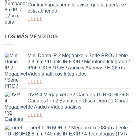
2.50
Contrachapas permite avisar que la puerta se
de 5
esta abriendo.
Valorado
con
2.64
LOS MÁS VENDIDOS
de 5
Mini Domo IP 2 Megapixel / Serie PRO / Lente
2.8 mm / 10 mts IR EXIR / Micrófono Integrado /
IP66 / IK08 / PoE / Audio y Alarmas / H.265+ /
Video analíticos Integrados
Valorado
con
DVR 4 Megapixel / 32 Canales TURBOHD + 8
2.58
Canales IP / 2 Bahías de Disco Duro / 1 Canal
de 5
de Audio / Video análisis
Valorado
con
Turret TURBOHD 2 Megapixel (1080p) / Lente
2.65
2.8 mm / 40 mts IR EXIR / 4 Tecnologías (TVI /
de 5