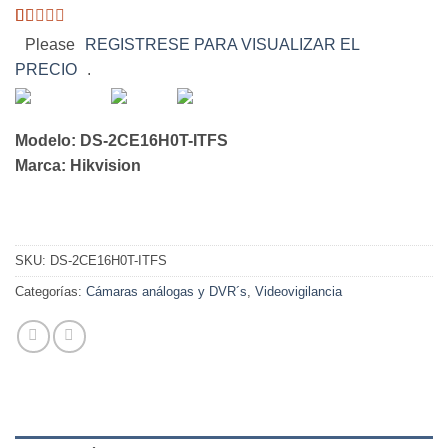
Valorado
1
Please
REGISTRESE PARA VISUALIZAR EL
con
PRECIO
.
1
de
5
en
base
Modelo: DS-2CE16H0T-ITFS
a
Marca: Hikvision
valoración
de
un
cliente
SKU:
DS-2CE16H0T-ITFS
Categorías:
Cámaras análogas y DVR´s
,
Videovigilancia