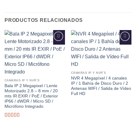
PRODUCTOS RELACIONADOS
Añadir
Añadir
a la
a la
lista de
lista de
deseos
deseos
CÁMARAS IP Y NVR´S
NVR 4 Megapíxel / 4 canales
CÁMARAS IP Y NVR´S
IP / 1 Bahía de Disco Duro / 2
Bala IP 2 Megapixel / Lente
Antenas WIFI / Salida de Vídeo
Motorizado 2.8 – 8 mm / 20
Full HD
mts IR EXIR / PoE / Exterior
IP66 / dWDR / Micro SD /
Micrófono Integrado
Valorado
con
3.2
de 5