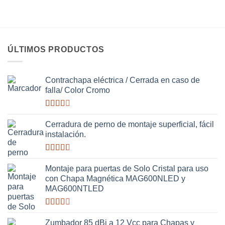
ÚLTIMOS PRODUCTOS
Contrachapa eléctrica / Cerrada en caso de
falla/ Color Cromo
Valorado
con
Cerradura de perno de montaje superficial, fácil
2.51
instalación.
de 5
Valorado
con
Montaje para puertas de Solo Cristal para uso
2.63
con Chapa Magnética MAG600NLED y
de 5
MAG600NTLED
Valorado
con
Zumbador 85 dBi a 12 Vcc para Chapas y