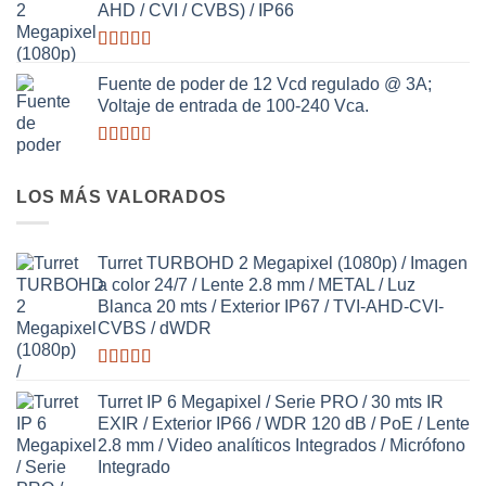
AHD / CVI / CVBS) / IP66
Valorado
con
Fuente de poder de 12 Vcd regulado @ 3A;
2.97
de
Voltaje de entrada de 100-240 Vca.
5
Valorado
con
2.64
LOS MÁS VALORADOS
de 5
Turret TURBOHD 2 Megapixel (1080p) / Imagen
a color 24/7 / Lente 2.8 mm / METAL / Luz
Blanca 20 mts / Exterior IP67 / TVI-AHD-CVI-
CVBS / dWDR
Valorado
con
3.63
Turret IP 6 Megapixel / Serie PRO / 30 mts IR
de 5
EXIR / Exterior IP66 / WDR 120 dB / PoE / Lente
2.8 mm / Video analíticos Integrados / Micrófono
Integrado