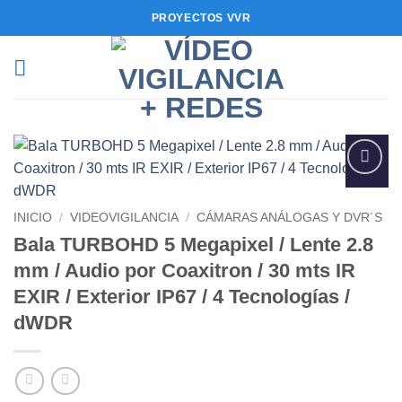
Saltar
PROYECTOS VVR
al
contenido
Añadir
a la
INICIO
/
VIDEOVIGILANCIA
/
CÁMARAS ANÁLOGAS Y DVR´S
lista de
deseos
Bala TURBOHD 5 Megapixel / Lente 2.8
mm / Audio por Coaxitron / 30 mts IR
EXIR / Exterior IP67 / 4 Tecnologías /
dWDR