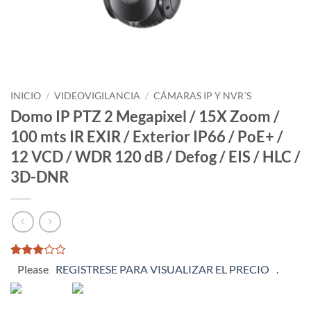
INICIO
/
VIDEOVIGILANCIA
/
CÁMARAS IP Y NVR´S
Domo IP PTZ 2 Megapixel / 15X Zoom /
100 mts IR EXIR / Exterior IP66 / PoE+ /
12 VCD / WDR 120 dB / Defog / EIS / HLC /
3D-DNR
Valorado
47
Please
REGISTRESE PARA VISUALIZAR EL PRECIO
.
con
2.96
de 5
en