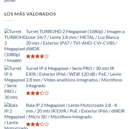
Valorado
con
LOS MÁS VALORADOS
2.64
de 5
Turret TURBOHD 2 Megapixel (1080p) / Imagen a
color 24/7 / Lente 2.8 mm / METAL / Luz Blanca
20 mts / Exterior IP67 / TVI-AHD-CVI-CVBS /
dWDR
Valorado
con
Turret IP 6 Megapixel / Serie PRO / 30 mts IR
3.63
de
EXIR / Exterior IP66 / WDR 120 dB / PoE / Lente
5
2.8 mm / Video analíticos Integrados / Micrófono
Integrado
Valorado
con
Bala IP 2 Megapixel / Lente Motorizado 2.8 - 8
3.27
de
mm / 20 mts IR EXIR / PoE / Exterior IP66 / dWDR
5
/ Micro SD / Micrófono Integrado