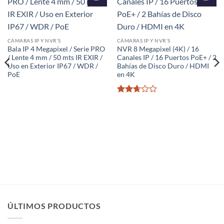
Añadir
Añadir
a la
a la
lista de
lista de
deseos
deseos
CÁMARAS IP Y NVR´S
CÁMARAS IP Y NVR´S
Bala IP 4 Megapixel / Serie PRO
NVR 8 Megapixel (4K) / 16
/ Lente 4 mm / 50 mts IR EXIR /
Canales IP / 16 Puertos PoE+ / 2
Uso en Exterior IP67 / WDR /
Bahías de Disco Duro / HDMI
PoE
en 4K
Valorado
con
2.65
de 5
ÚLTIMOS PRODUCTOS