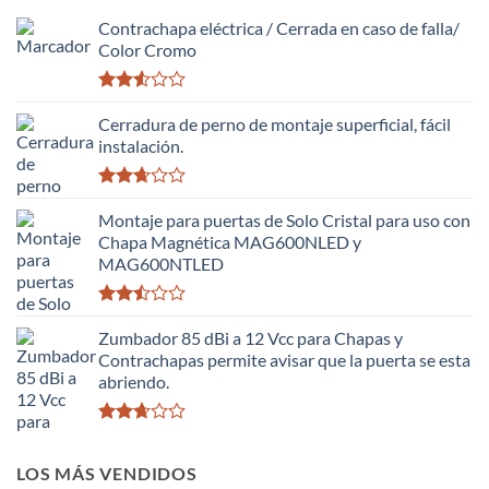
Contrachapa eléctrica / Cerrada en caso de falla/
Color Cromo
Valorado
con
Cerradura de perno de montaje superficial, fácil
2.51
instalación.
de 5
Valorado
con
Montaje para puertas de Solo Cristal para uso con
2.63
Chapa Magnética MAG600NLED y
de 5
MAG600NTLED
Valorado
con
Zumbador 85 dBi a 12 Vcc para Chapas y
2.49
Contrachapas permite avisar que la puerta se esta
de 5
abriendo.
Valorado
con
LOS MÁS VENDIDOS
2.63
de 5