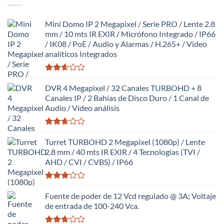
Mini Domo IP 2 Megapixel / Serie PRO / Lente 2.8
mm / 10 mts IR EXIR / Micrófono Integrado / IP66
/ IK08 / PoE / Audio y Alarmas / H.265+ / Video
analíticos Integrados
Valorado
con
DVR 4 Megapixel / 32 Canales TURBOHD + 8
2.58
Canales IP / 2 Bahías de Disco Duro / 1 Canal de
de 5
Audio / Video análisis
Valorado
con
Turret TURBOHD 2 Megapixel (1080p) / Lente
2.63
2.8 mm / 40 mts IR EXIR / 4 Tecnologías (TVI /
de 5
AHD / CVI / CVBS) / IP66
Valorado
con
Fuente de poder de 12 Vcd regulado @ 3A; Voltaje
2.98
de entrada de 100-240 Vca.
de 5