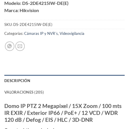
Modelo: DS-2DE4215IW-DE(E)
base a
valoraciones
Marca: Hikvision
de
clientes
SKU:
DS-2DE4215IW-DE(E)
Categorías:
Cámaras IP y NVR´s
,
Videovigilancia
DESCRIPCIÓN
VALORACIONES (205)
Domo IP PTZ 2 Megapixel / 15X Zoom / 100 mts
IR EXIR / Exterior IP66 / PoE+ / 12 VCD / WDR
120 dB / Defog / EIS / HLC / 3D-DNR