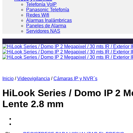
Telefonía VoIP
Panasonic Telefonía
Redes Wifi
Alarmas Inalámbricas
Paneles de Alarma
Servidores NAS
Inicio
/
Videovigilancia
/
Cámaras IP y NVR´s
HiLook Series / Domo IP 2 Meg
Lente 2.8 mm