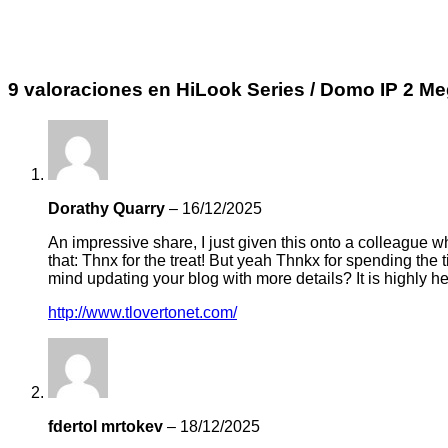
9 valoraciones en
HiLook Series / Domo IP 2 Meg
Dorathy Quarry
–
16/12/2025
An impressive share, I just given this onto a colleague wh
that: Thnx for the treat! But yeah Thnkx for spending the 
mind updating your blog with more details? It is highly hel
http://www.tlovertonet.com/
fdertol mrtokev
–
18/12/2025