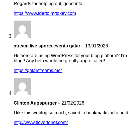
Regards for helping out, good info .
https://www.fdertolmrtokev.com
stream live sports events qatar
–
13/01/2026
Hi there are using WordPress for your blog platform? I’m
blog? Any help would be greatly appreciated!
https://qatarstreams.me/
Clinton Augspurger
–
21/02/2026
I like this weblog so much, saved to bookmarks. «To hold 
http://www.tlovertonet.com/