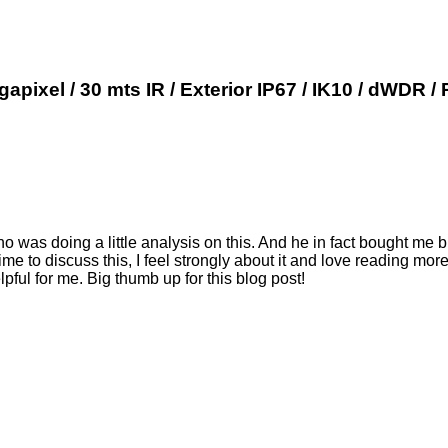
apixel / 30 mts IR / Exterior IP67 / IK10 / dWDR /
o was doing a little analysis on this. And he in fact bought me b
time to discuss this, I feel strongly about it and love reading mo
pful for me. Big thumb up for this blog post!