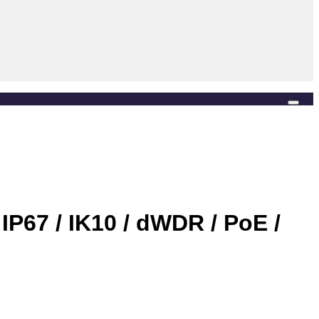
Añadir a la lista de deseos
 IP67 / IK10 / dWDR / PoE /