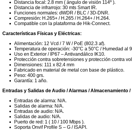
Distancia focal: 2.8 mm ( ángulo de visión 114º ).
Distancia de infrarrojo: 30 mts Smart IR.
Funciones normales: dWDR / BLC / 3D-DNR.
Compresión: H.265+ / H.265 / H.264+ / H.264.
Compatible con la plataforma de Hik-Connect.
Características Físicas y Eléctricas:
Alimentación: 12 Vcd / 7 W / PoE (802.3 af).
Temperatura de operación: -30°C a 50°C / Humedad al
Uso en Exterior / IP67 – Antivandálico IK10.
Protección contra sobretensiones y protección contra volt
Dimensiones: 111 x 82.4 mm
Fabricado en material de metal con base de plástico.
Peso: 400 grs.
Garantía: 1 año.
Entradas y Salidas de Audio / Alarmas / Almacenamiento /
Entradas de alarma: N/A.
Salidas de alarma: N/A.
Entradas de audio: N/A.
Salidas de audio: N/A.
Puerto de red: 1 ( 10 / 100 Mbps ).
Soporta Onvif Profile S – G / ISAPI.