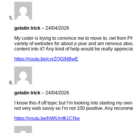
gelatin trick
–
24/04/2026
My coder is trying to convince me to move to .net from P
variety of websites for about a year and am nervous about
content into it? Any kind of help would be really apprecia
https://youtu.be/cvrZQGlNBwE
gelatin trick
–
24/04/2026
I know this if off topic but I’m looking into starting my 
not very web savvy so I’m not 100 positive. Any recomm
https://youtu.be/hWlUmfk1CNw