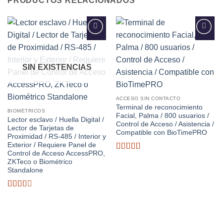
PRODUCTOS RELACIONADOS
Añadir
Añadir
a la
a la
lista de
lista de
deseos
deseos
SIN EXISTENCIAS
ACCESO SIN CONTACTO
Terminal de reconocimiento
BIOMÉTRICOS
Facial, Palma / 800 usuarios /
Lector esclavo / Huella Digital /
Control de Acceso / Asistencia /
Lector de Tarjetas de
Compatible con BioTimePRO
Proximidad / RS-485 / Interior y
Exterior / Requiere Panel de
Control de Acceso AccessPRO,
Valorado
ZKTeco o Biométrico
con
Standalone
3.04
de
5
Valorado
con
2.51
de 5