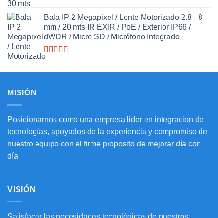
Valorado
con
Bala IP 2 Megapixel / Lente Motorizado 2.8 - 8
3.27
de
mm / 20 mts IR EXIR / PoE / Exterior IP66 /
5
dWDR / Micro SD / Micrófono Integrado
Valorado
con
3.20
de
5
MISIÓN
Posicionarnos como una empresa lider en integracion de
tecnologías, apoyados de la experiencia y compromiso de
nuestro equipo con el firme proposito de mejorar día con
día
VISIÓN
Satisfacer las necesidades tecnológicas de nuestros