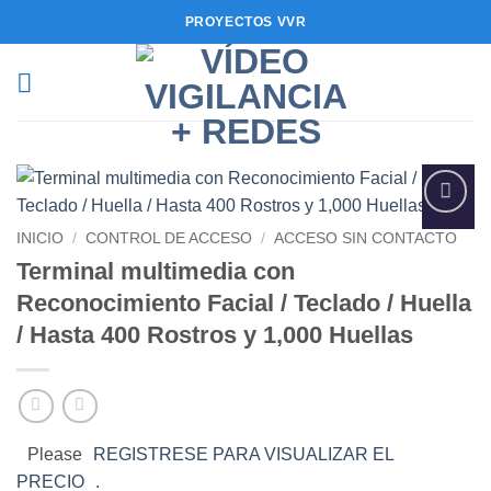
Saltar
PROYECTOS VVR
al
contenido
Añadir
INICIO
/
CONTROL DE ACCESO
/
ACCESO SIN CONTACTO
a la
Terminal multimedia con
lista de
deseos
Reconocimiento Facial / Teclado / Huella
/ Hasta 400 Rostros y 1,000 Huellas
Please
REGISTRESE PARA VISUALIZAR EL
PRECIO
.