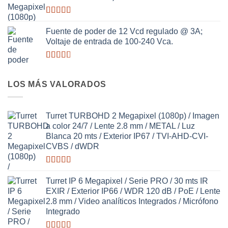
Valorado
con
Fuente de poder de 12 Vcd regulado @ 3A;
2.97
de
Voltaje de entrada de 100-240 Vca.
5
Valorado
con
2.64
LOS MÁS VALORADOS
de 5
Turret TURBOHD 2 Megapixel (1080p) / Imagen
a color 24/7 / Lente 2.8 mm / METAL / Luz
Blanca 20 mts / Exterior IP67 / TVI-AHD-CVI-
CVBS / dWDR
Valorado
con
3.63
Turret IP 6 Megapixel / Serie PRO / 30 mts IR
de 5
EXIR / Exterior IP66 / WDR 120 dB / PoE / Lente
2.8 mm / Video analíticos Integrados / Micrófono
Integrado