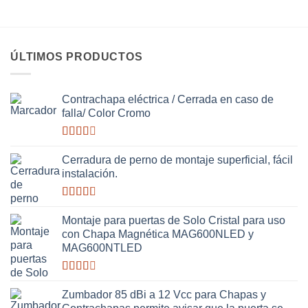
ÚLTIMOS PRODUCTOS
Contrachapa eléctrica / Cerrada en caso de
falla/ Color Cromo
Valorado
con
Cerradura de perno de montaje superficial, fácil
2.51
instalación.
de 5
Valorado
con
Montaje para puertas de Solo Cristal para uso
2.63
con Chapa Magnética MAG600NLED y
de 5
MAG600NTLED
Valorado
con
Zumbador 85 dBi a 12 Vcc para Chapas y
2.50