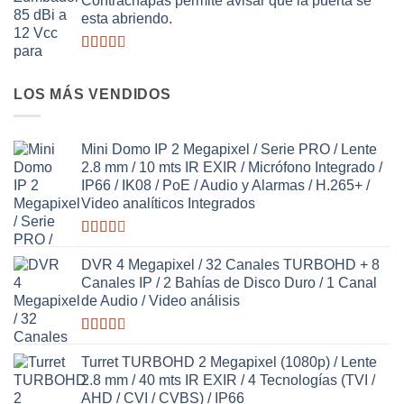
Contrachapas permite avisar que la puerta se
de 5
esta abriendo.
Valorado
con
2.63
LOS MÁS VENDIDOS
de 5
Mini Domo IP 2 Megapixel / Serie PRO / Lente
2.8 mm / 10 mts IR EXIR / Micrófono Integrado /
IP66 / IK08 / PoE / Audio y Alarmas / H.265+ /
Video analíticos Integrados
Valorado
con
DVR 4 Megapixel / 32 Canales TURBOHD + 8
2.58
Canales IP / 2 Bahías de Disco Duro / 1 Canal
de 5
de Audio / Video análisis
Valorado
con
Turret TURBOHD 2 Megapixel (1080p) / Lente
2.65
2.8 mm / 40 mts IR EXIR / 4 Tecnologías (TVI /
de 5
AHD / CVI / CVBS) / IP66