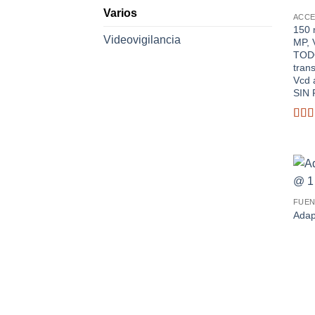
Varios
ACCE
150 
Videovigilancia
MP, 
TOD
tran
Vcd 
SIN 
Valo
con
2.68
de 5
FUEN
Adap