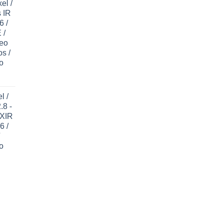
el /
 IR
6 /
 /
deo
os /
o
l /
.8 -
EXIR
6 /
o