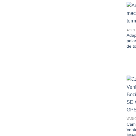
ACCE
Adap
pola
de to
VARI
Cáma
Vehí
Inte