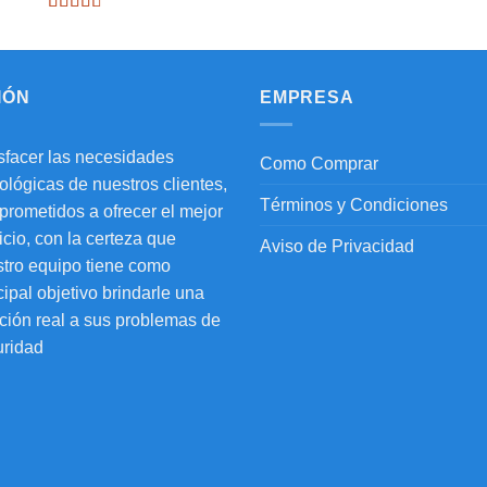
Valorado
con
2.64
de 5
IÓN
EMPRESA
sfacer las necesidades
Como Comprar
ológicas de nuestros clientes,
Términos y Condiciones
rometidos a ofrecer el mejor
icio, con la certeza que
Aviso de Privacidad
tro equipo tiene como
cipal objetivo brindarle una
ción real a sus problemas de
uridad