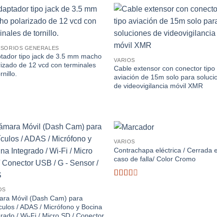
Añadir
Aña
a la
a 
lista de
list
SORIOS GENERALES
deseos
des
tador tipo jack de 3.5 mm macho
VARIOS
rizado de 12 vcd con terminales
Cable extensor con conector tipo
rnillo.
aviación de 15m solo para soluci
de videovigilancia móvil XMR
VARIOS
Añadir
Aña
Contrachapa eléctrica / Cerrada 
a la
a 
caso de falla/ Color Cromo
lista de
list
deseos
des
Valorado
OS
con
ra Móvil (Dash Cam) para
2.51
culos / ADAS / Micrófono y Bocina
de 5
grado / Wi-Fi / Micro SD / Conector