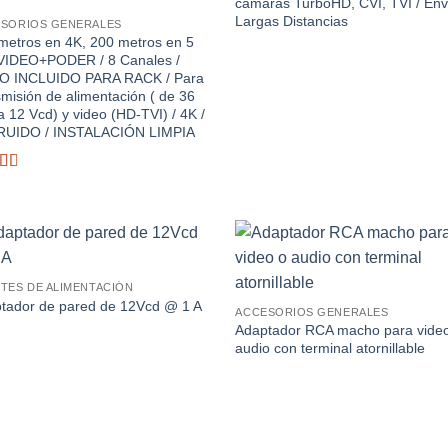
cámaras TurboHD, CVI, TVI / Env
Largas Distancias
SORIOS GENERALES
metros en 4K, 200 metros en 5
VIDEO+PODER / 8 Canales /
O INCLUIDO PARA RACK / Para
smisión de alimentación ( de 36
a 12 Vcd) y video (HD-TVI) / 4K /
RUIDO / INSTALACIÓN LIMPIA
rado
Añadir
Aña
TES DE ALIMENTACIÓN
a la
a 
lista de
list
tador de pared de 12Vcd @ 1 A
ACCESORIOS GENERALES
deseos
des
Adaptador RCA macho para vide
audio con terminal atornillable