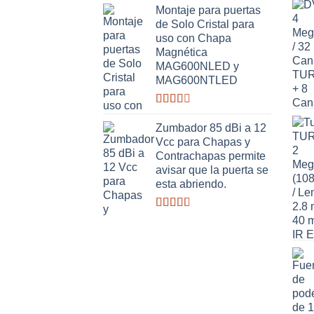
con
Montaje para puertas
2.63
de Solo Cristal para
de 5
uso con Chapa
Magnética
MAG600NLED y
MAG600NTLED
Valorado
con
Zumbador 85 dBi a 12
2.50
Vcc para Chapas y
de 5
Contrachapas permite
avisar que la puerta se
esta abriendo.
Valorado
con
2.64
de 5