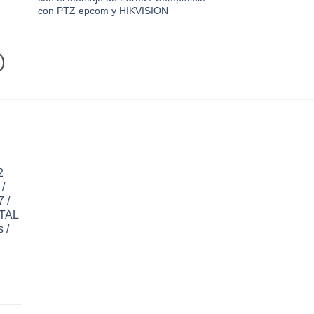
con PTZ epcom y HIKVISION
2
/
 /
ETAL
 /