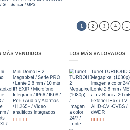
/ G – Sensor / GPS
1
2
3
4
S MÁS VENDIDOS
LOS MÁS VALORADOS
Mini Domo IP 2
Turret TURBOHD 
Megapixel / Serie PRO
Megapixel (1080p) 
/ Lente 2.8 mm / 10 mts
Imagen a color 24/7
IR EXIR / Micrófono
Lente 2.8 mm / M
Integrado / IP66 / IK08 /
/ Luz Blanca 20 mts
PoE / Audio y Alarmas
Exterior IP67 / TVI-
/ H.265+ / Video
AHD-CVI-CVBS /
analíticos Integrados
dWDR
Valorado
Valorado