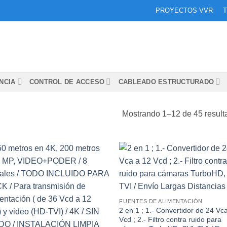
PROYECTOS VVR
T
NCIA
CONTROL DE ACCESO
CABLEADO ESTRUCTURADO
Mostrando 1–12 de 45 result
Añadir
Aña
a la
a 
lista de
list
deseos
des
FUENTES DE ALIMENTACIÓN
2 en 1 ; 1.- Convertidor de 24 Vc
Vcd ; 2.- Filtro contra ruido para