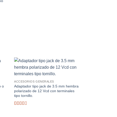
ío
Valorado
con
2
de
5
dir
Añadir
la
a la
a de
lista de
ACCESORIOS GENERALES
eos
deseos
o o
Adaptador tipo jack de 3.5 mm hembra
polarizado de 12 Vcd con terminales
tipo tornillo.
Valorado
con