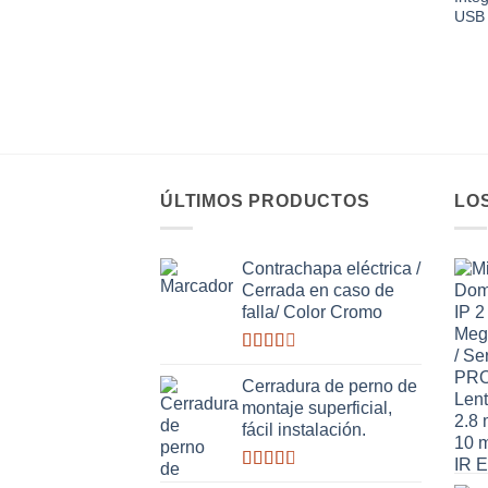
USB 
ÚLTIMOS PRODUCTOS
LO
Contrachapa eléctrica /
Cerrada en caso de
falla/ Color Cromo
Valorado
con
Cerradura de perno de
2.51
montaje superficial,
de 5
fácil instalación.
Valorado