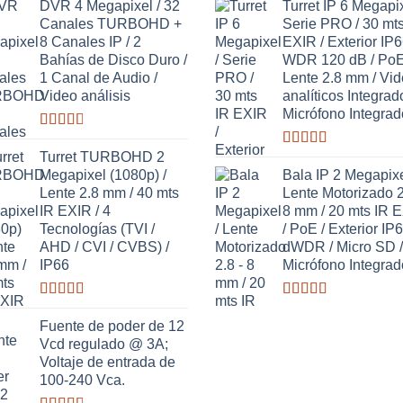
con
con
3.63
DVR 4 Megapixel / 32
Turret IP 6 Megapix
2.58
de 5
Canales TURBOHD +
Serie PRO / 30 mts
de 5
8 Canales IP / 2
EXIR / Exterior IP6
Bahías de Disco Duro /
WDR 120 dB / PoE
1 Canal de Audio /
Lente 2.8 mm / Vi
Video análisis
analíticos Integrad
Micrófono Integrad
Valorado
con
Turret TURBOHD 2
Valorado
2.65
con
Megapixel (1080p) /
Bala IP 2 Megapixe
de 5
3.27
de
Lente 2.8 mm / 40 mts
Lente Motorizado 2
5
IR EXIR / 4
8 mm / 20 mts IR 
Tecnologías (TVI /
/ PoE / Exterior IP6
AHD / CVI / CVBS) /
dWDR / Micro SD /
IP66
Micrófono Integrad
Valorado
Valorado
con
con
Fuente de poder de 12
2.98
de
3.20
de
Vcd regulado @ 3A;
5
5
Voltaje de entrada de
100-240 Vca.