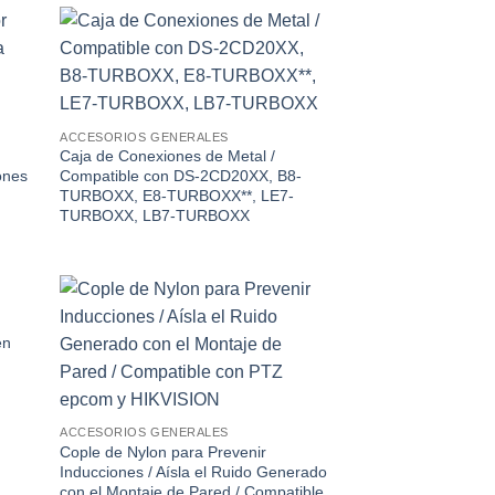
2.52
de 5
dir
Añadir
la
a la
a de
lista de
eos
deseos
ACCESORIOS GENERALES
Caja de Conexiones de Metal /
ones
Compatible con DS-2CD20XX, B8-
TURBOXX, E8-TURBOXX**, LE7-
TURBOXX, LB7-TURBOXX
dir
Añadir
en
la
a la
a de
lista de
eos
deseos
ACCESORIOS GENERALES
Cople de Nylon para Prevenir
Inducciones / Aísla el Ruido Generado
con el Montaje de Pared / Compatible