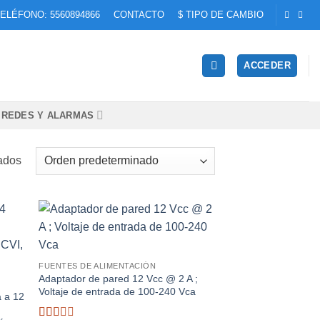
ELÉFONO: 5560894866
CONTACTO
$ TIPO DE CAMBIO
ACCEDER
REDES Y ALARMAS
ados
dir
Añadir
la
a la
a de
lista de
FUENTES DE ALIMENTACIÓN
eos
deseos
Adaptador de pared 12 Vcc @ 2 A ;
Voltaje de entrada de 100-240 Vca
a a 12