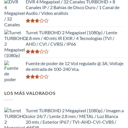
con
DVR 4 Megapixel / 32 Canales TURBOHD + 8
2.59
Canales IP / 2 Bahías de Disco Duro / 1 Canal de
de 5
Audio / Video análisis
Valorado
con
Turret TURBOHD 2 Megapixel (1080p) / Lente
2.65
2.8 mm / 40 mts IR EXIR / 4 Tecnologías (TVI /
de 5
AHD / CVI / CVBS) / IP66
Valorado
con
Fuente de poder de 12 Vcd regulado @ 3A; Voltaje
2.98
de entrada de 100-240 Vca.
de 5
Valorado
con
LOS MÁS VALORADOS
2.64
de 5
Turret TURBOHD 2 Megapixel (1080p) / Imagen a
color 24/7 / Lente 2.8 mm / METAL / Luz Blanca
20 mts / Exterior IP67 / TVI-AHD-CVI-CVBS /
dWDR