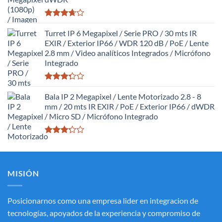
Valorado
con
Turret IP 6 Megapixel / Serie PRO / 30 mts IR
3.63
de
EXIR / Exterior IP66 / WDR 120 dB / PoE / Lente
5
2.8 mm / Video analíticos Integrados / Micrófono
Integrado
Valorado
con
Bala IP 2 Megapixel / Lente Motorizado 2.8 - 8
3.27
de
mm / 20 mts IR EXIR / PoE / Exterior IP66 / dWDR
5
/ Micro SD / Micrófono Integrado
Valorado
con
3.20
de
5
MISIÓN
Posicionarnos como una empresa lider en integracion de
tecnologías, apoyados de la experiencia y compromiso de