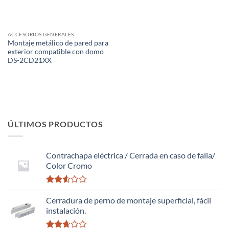
ACCESORIOS GENERALES
Montaje metálico de pared para
exterior compatible con domo
DS-2CD21XX
ÚLTIMOS PRODUCTOS
Contrachapa eléctrica / Cerrada en caso de falla/
Color Cromo
Valorado
con
Cerradura de perno de montaje superficial, fácil
2.51
instalación.
de 5