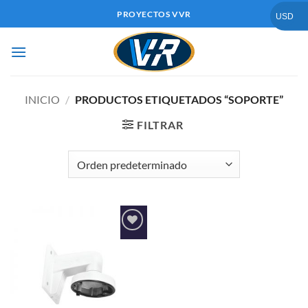
Saltar
PROYECTOS VVR
USD
al
contenido
INICIO
/
PRODUCTOS ETIQUETADOS “SOPORTE”
FILTRAR
Añadir
a la
lista de
deseos