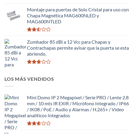
Valorado
con
Montaje para puertas de Solo Cristal para uso con
2.63
Chapa Magnética MAG600NLED y
de 5
MAG600NTLED
Valorado
con
Zumbador 85 dBi a 12 Vcc para Chapas y
2.50
Contrachapas permite avisar que la puerta se esta
de 5
abriendo.
Valorado
con
LOS MÁS VENDIDOS
2.64
de 5
Mini Domo IP 2 Megapixel / Serie PRO / Lente 2.8
mm / 10 mts IR EXIR / Micrófono Integrado / IP66
/ IK08 / PoE / Audio y Alarmas / H.265+ / Video
analíticos Integrados
Valorado