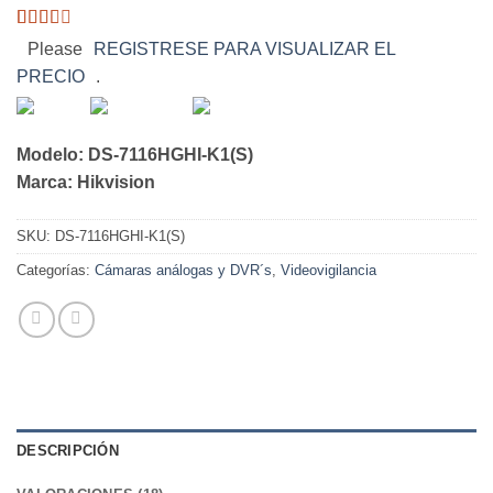
Valorado
16
Please
REGISTRESE PARA VISUALIZAR EL
con
PRECIO
.
2.31
de 5
en
base
a
Modelo: DS-7116HGHI-K1(S)
valoraciones
Marca: Hikvision
de
clientes
SKU:
DS-7116HGHI-K1(S)
Categorías:
Cámaras análogas y DVR´s
,
Videovigilancia
DESCRIPCIÓN