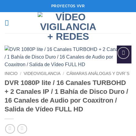
Saltar
PROYECTOS VVR
al
contenido
Añadir
a la
INICIO
/
VIDEOVIGILANCIA
/
CÁMARAS ANÁLOGAS Y DVR´S
lista de
deseos
DVR 1080P lite / 16 Canales TURBOHD
+ 2 Canales IP / 1 Bahía de Disco Duro /
16 Canales de Audio por Coaxitron /
Salida de Vídeo FULL HD