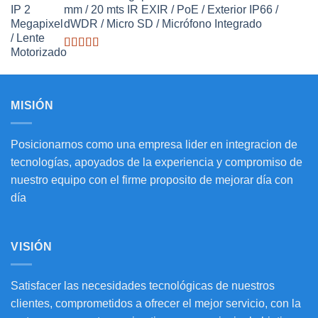
3.27
de
mm / 20 mts IR EXIR / PoE / Exterior IP66 /
5
dWDR / Micro SD / Micrófono Integrado
Valorado
con
3.20
de
5
MISIÓN
Posicionarnos como una empresa lider en integracion de
tecnologías, apoyados de la experiencia y compromiso de
nuestro equipo con el firme proposito de mejorar día con
día
VISIÓN
Satisfacer las necesidades tecnológicas de nuestros
clientes, comprometidos a ofrecer el mejor servicio, con la