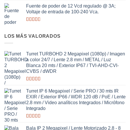
Valorado
con
Fuente de poder de 12 Vcd regulado @ 3A;
2.98
de
Voltaje de entrada de 100-240 Vca.
5
Valorado
con
2.64
LOS MÁS VALORADOS
de 5
Turret TURBOHD 2 Megapixel (1080p) / Imagen
a color 24/7 / Lente 2.8 mm / METAL / Luz
Blanca 20 mts / Exterior IP67 / TVI-AHD-CVI-
CVBS / dWDR
Valorado
con
3.63
Turret IP 6 Megapixel / Serie PRO / 30 mts IR
de 5
EXIR / Exterior IP66 / WDR 120 dB / PoE / Lente
2.8 mm / Video analíticos Integrados / Micrófono
Integrado
Valorado
con
Bala IP 2 Megapixel / Lente Motorizado 2.8 - 8