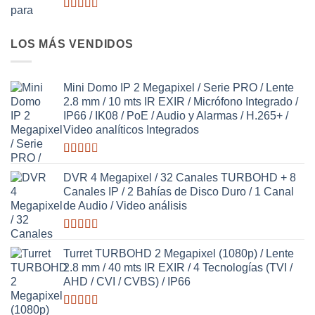
Valorado
con
2.63
LOS MÁS VENDIDOS
de 5
Mini Domo IP 2 Megapixel / Serie PRO / Lente
2.8 mm / 10 mts IR EXIR / Micrófono Integrado /
IP66 / IK08 / PoE / Audio y Alarmas / H.265+ /
Video analíticos Integrados
Valorado
con
DVR 4 Megapixel / 32 Canales TURBOHD + 8
2.58
Canales IP / 2 Bahías de Disco Duro / 1 Canal
de 5
de Audio / Video análisis
Valorado
con
Turret TURBOHD 2 Megapixel (1080p) / Lente
2.64
2.8 mm / 40 mts IR EXIR / 4 Tecnologías (TVI /
de 5
AHD / CVI / CVBS) / IP66