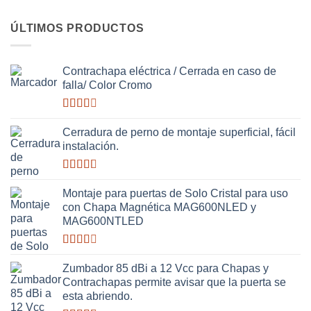
ÚLTIMOS PRODUCTOS
Contrachapa eléctrica / Cerrada en caso de
falla/ Color Cromo
Valorado
con
Cerradura de perno de montaje superficial, fácil
2.51
instalación.
de 5
Valorado
con
Montaje para puertas de Solo Cristal para uso
2.63
con Chapa Magnética MAG600NLED y
de 5
MAG600NTLED
Valorado
con
Zumbador 85 dBi a 12 Vcc para Chapas y
2.49
Contrachapas permite avisar que la puerta se
de 5
esta abriendo.