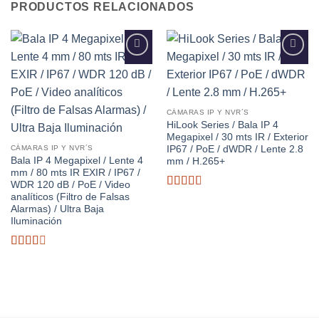
PRODUCTOS RELACIONADOS
Añadir
Añadir
a la
a la
lista de
lista de
deseos
deseos
CÁMARAS IP Y NVR´S
HiLook Series / Bala IP 4
Megapixel / 30 mts IR / Exterior
IP67 / PoE / dWDR / Lente 2.8
CÁMARAS IP Y NVR´S
Bala IP 4 Megapixel / Lente 4
mm / H.265+
mm / 80 mts IR EXIR / IP67 /
WDR 120 dB / PoE / Video
analíticos (Filtro de Falsas
Valorado
con
Alarmas) / Ultra Baja
2.8
de
Iluminación
5
Valorado
con
2.49
de 5