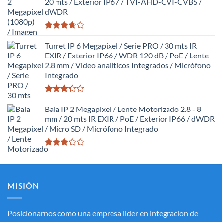
20 mts / Exterior IP67 / TVI-AHD-CVI-CVBS /
dWDR
Valorado
con
Turret IP 6 Megapixel / Serie PRO / 30 mts IR
3.63
de
EXIR / Exterior IP66 / WDR 120 dB / PoE / Lente
5
2.8 mm / Video analíticos Integrados / Micrófono
Integrado
Valorado
con
Bala IP 2 Megapixel / Lente Motorizado 2.8 - 8
3.27
de
mm / 20 mts IR EXIR / PoE / Exterior IP66 / dWDR
5
/ Micro SD / Micrófono Integrado
Valorado
con
3.20
de
5
MISIÓN
Posicionarnos como una empresa lider en integracion de