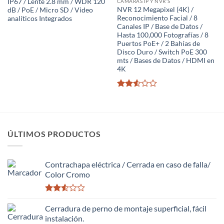
IP67 / Lente 2.8 mm / WDR 120
CÁMARAS IP Y NVR´S
NVR 12 Megapixel (4K) /
dB / PoE / Micro SD / Video
Reconocimiento Facial / 8
analíticos Integrados
Canales IP / Base de Datos /
Hasta 100,000 Fotografías / 8
Puertos PoE+ / 2 Bahías de
Disco Duro / Switch PoE 300
mts / Bases de Datos / HDMI en
4K
Valorado
con
2.52
de 5
ÚLTIMOS PRODUCTOS
Contrachapa eléctrica / Cerrada en caso de falla/
Color Cromo
Valorado
con
Cerradura de perno de montaje superficial, fácil
2.51
instalación.
de 5