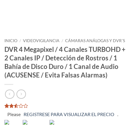
INICIO
/
VIDEOVIGILANCIA
/
CÁMARAS ANÁLOGAS Y DVR´S
DVR 4 Megapixel / 4 Canales TURBOHD +
2 Canales IP / Detección de Rostros / 1
Bahía de Disco Duro / 1 Canal de Audio
(ACUSENSE / Evita Falsas Alarmas)
Valorado
1785
Please
REGISTRESE PARA VISUALIZAR EL PRECIO
.
con
2.52
de 5
en