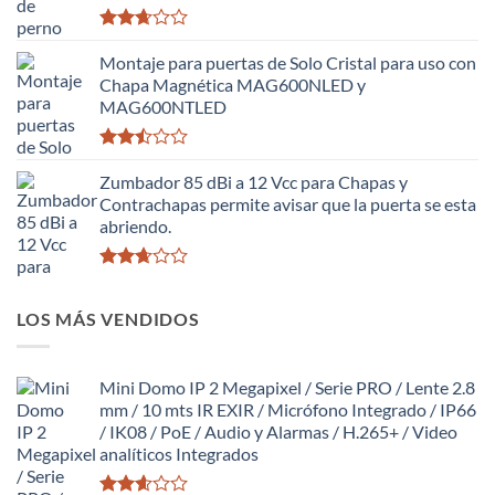
Valorado
con
Montaje para puertas de Solo Cristal para uso con
2.63
Chapa Magnética MAG600NLED y
de 5
MAG600NTLED
Valorado
con
Zumbador 85 dBi a 12 Vcc para Chapas y
2.49
Contrachapas permite avisar que la puerta se esta
de 5
abriendo.
Valorado
con
LOS MÁS VENDIDOS
2.63
de 5
Mini Domo IP 2 Megapixel / Serie PRO / Lente 2.8
mm / 10 mts IR EXIR / Micrófono Integrado / IP66
/ IK08 / PoE / Audio y Alarmas / H.265+ / Video
analíticos Integrados