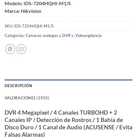
Modelo: IDS-7204HQHI-M1/S
base
a
Marca: Hikvision
valoraciones
de
clientes
SKU:
IDS-7204HQHI-M1/S
Categorías:
Cámaras análogas y DVR´s
,
Videovigilancia
DESCRIPCIÓN
VALORACIONES (1933)
DVR 4 Megapixel / 4 Canales TURBOHD + 2
Canales IP / Detección de Rostros / 1 Bahía de
Disco Duro / 1 Canal de Audio (ACUSENSE / Evita
Falsas Alarmas)