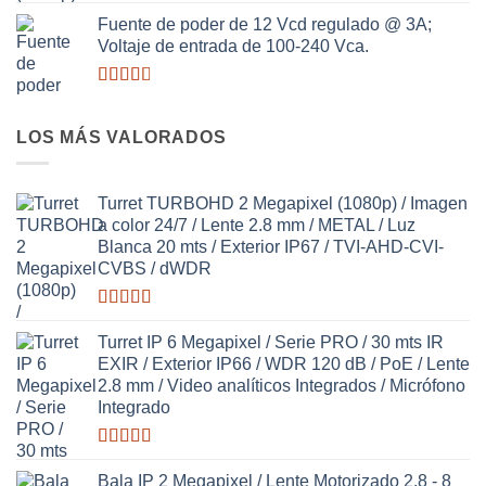
Valorado
con
Fuente de poder de 12 Vcd regulado @ 3A;
2.98
de
Voltaje de entrada de 100-240 Vca.
5
Valorado
con
2.64
LOS MÁS VALORADOS
de 5
Turret TURBOHD 2 Megapixel (1080p) / Imagen
a color 24/7 / Lente 2.8 mm / METAL / Luz
Blanca 20 mts / Exterior IP67 / TVI-AHD-CVI-
CVBS / dWDR
Valorado
con
3.63
Turret IP 6 Megapixel / Serie PRO / 30 mts IR
de 5
EXIR / Exterior IP66 / WDR 120 dB / PoE / Lente
2.8 mm / Video analíticos Integrados / Micrófono
Integrado
Valorado
con
Bala IP 2 Megapixel / Lente Motorizado 2.8 - 8