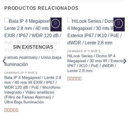
PRODUCTOS RELACIONADOS
Añadir
Añadir
a la
a la
lista de
lista de
deseos
deseos
SIN EXISTENCIAS
CÁMARAS IP Y NVR´S
HiLook Series / Domo IP 4
Megapixel / 30 mts IR / Exterior
IP67 / IK10 / PoE / dWDR /
Lente 2.8 mm
CÁMARAS IP Y NVR´S
Bala IP 4 Megapixel / Lente 2.8
mm / 40 mts IR EXIR / IP67 /
Valorado
WDR 120 dB / PoE / Micrófono
con
Integrado / Video analíticos
2.82
(Filtro de Falsas Alarmas) /
de 5
Ultra Baja Iluminación
Valorado
con
2.87