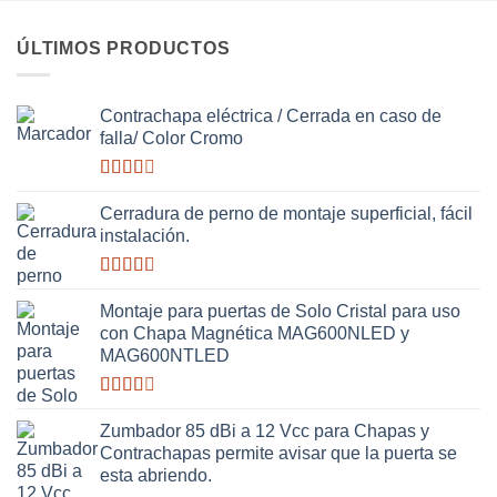
de 5
ÚLTIMOS PRODUCTOS
Contrachapa eléctrica / Cerrada en caso de
falla/ Color Cromo
Valorado
con
Cerradura de perno de montaje superficial, fácil
2.51
instalación.
de 5
Valorado
con
Montaje para puertas de Solo Cristal para uso
2.63
con Chapa Magnética MAG600NLED y
de 5
MAG600NTLED
Valorado
con
Zumbador 85 dBi a 12 Vcc para Chapas y
2.50
Contrachapas permite avisar que la puerta se
de 5
esta abriendo.