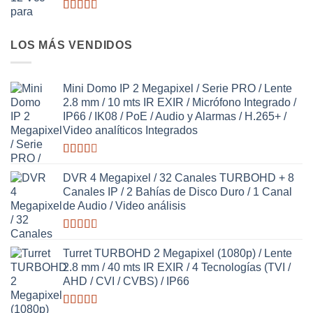
Valorado
con
2.63
LOS MÁS VENDIDOS
de 5
Mini Domo IP 2 Megapixel / Serie PRO / Lente
2.8 mm / 10 mts IR EXIR / Micrófono Integrado /
IP66 / IK08 / PoE / Audio y Alarmas / H.265+ /
Video analíticos Integrados
Valorado
con
DVR 4 Megapixel / 32 Canales TURBOHD + 8
2.58
Canales IP / 2 Bahías de Disco Duro / 1 Canal
de 5
de Audio / Video análisis
Valorado
con
Turret TURBOHD 2 Megapixel (1080p) / Lente
2.63
2.8 mm / 40 mts IR EXIR / 4 Tecnologías (TVI /
de 5
AHD / CVI / CVBS) / IP66