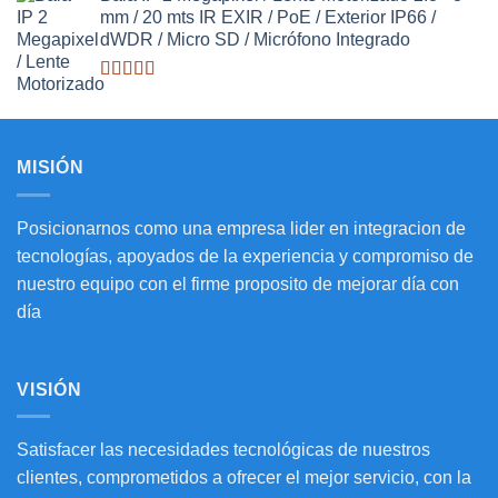
3.27
de
mm / 20 mts IR EXIR / PoE / Exterior IP66 /
5
dWDR / Micro SD / Micrófono Integrado
Valorado
con
3.20
de
5
MISIÓN
Posicionarnos como una empresa lider en integracion de
tecnologías, apoyados de la experiencia y compromiso de
nuestro equipo con el firme proposito de mejorar día con
día
VISIÓN
Satisfacer las necesidades tecnológicas de nuestros
clientes, comprometidos a ofrecer el mejor servicio, con la