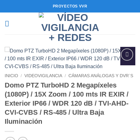
Saltar
PROYECTOS VVR
al
contenido
Añadir
a la
INICIO
/
VIDEOVIGILANCIA
/
CÁMARAS ANÁLOGAS Y DVR´S
lista de
deseos
Domo PTZ TurboHD 2 Megapíxeles
(1080P) / 15X Zoom / 100 mts IR EXIR /
Exterior IP66 / WDR 120 dB / TVI-AHD-
CVI-CVBS / RS-485 / Ultra Baja
Iluminación