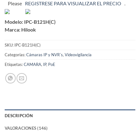
Valorado
116
Please
REGISTRESE PARA VISUALIZAR EL PRECIO
.
con
2.77
de 5
Modelo: IPC-B121H(C)
en
base a
Marca: Hilook
valoraciones
de
clientes
SKU:
IPC-B121H(C)
Categorías:
Cámaras IP y NVR´s
,
Videovigilancia
Etiquetas:
CAMARA
,
IP
,
PoE
DESCRIPCIÓN
VALORACIONES (146)