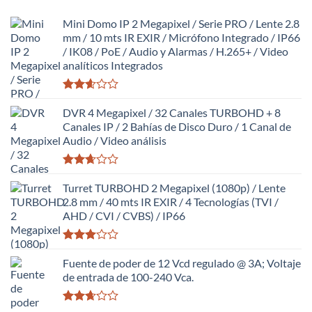
Mini Domo IP 2 Megapixel / Serie PRO / Lente 2.8
mm / 10 mts IR EXIR / Micrófono Integrado / IP66
/ IK08 / PoE / Audio y Alarmas / H.265+ / Video
analíticos Integrados
Valorado
con
DVR 4 Megapixel / 32 Canales TURBOHD + 8
2.59
Canales IP / 2 Bahías de Disco Duro / 1 Canal de
de 5
Audio / Video análisis
Valorado
con
Turret TURBOHD 2 Megapixel (1080p) / Lente
2.65
2.8 mm / 40 mts IR EXIR / 4 Tecnologías (TVI /
de 5
AHD / CVI / CVBS) / IP66
Valorado
con
Fuente de poder de 12 Vcd regulado @ 3A; Voltaje
2.98
de entrada de 100-240 Vca.
de 5