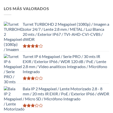
Valorado
con
LOS MÁS VALORADOS
2.64
de 5
Turret TURBOHD 2 Megapixel (1080p) / Imagen a
color 24/7 / Lente 2.8 mm / METAL / Luz Blanca
20 mts / Exterior IP67 / TVI-AHD-CVI-CVBS /
dWDR
Valorado
con
Turret IP 6 Megapixel / Serie PRO / 30 mts IR
3.63
de
EXIR / Exterior IP66 / WDR 120 dB / PoE / Lente
5
2.8 mm / Video analíticos Integrados / Micrófono
Integrado
Valorado
con
Bala IP 2 Megapixel / Lente Motorizado 2.8 - 8
3.27
de
mm / 20 mts IR EXIR / PoE / Exterior IP66 / dWDR
5
/ Micro SD / Micrófono Integrado
Valorado