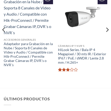
Añadir
Añadir
a la
a la
lista de
lista de
deseos
deseos
ACCESORIOS GENERALES
Adaptador para Grabación en la
CÁMARAS IP Y NVR´S
Nube / Soporta 8 Canales de
HiLook Series / Bala IP 4
Video y Audio / Compatible con
Megapixel / 30 mts IR / Exterior
Hik-ProConnect / Permite
IP67 / PoE / dWDR / Lente 2.8
Grabar Cámaras IP, DVR´s o
mm / H.265+
NVR´s
Valorado
con
2.8
de
5
ÚLTIMOS PRODUCTOS