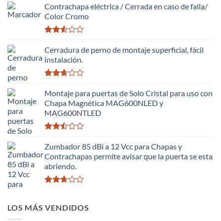
Contrachapa eléctrica / Cerrada en caso de falla/
Color Cromo
Valorado
con
Cerradura de perno de montaje superficial, fácil
2.51
instalación.
de 5
Valorado
con
Montaje para puertas de Solo Cristal para uso con
2.63
Chapa Magnética MAG600NLED y
de 5
MAG600NTLED
Valorado
con
Zumbador 85 dBi a 12 Vcc para Chapas y
2.50
Contrachapas permite avisar que la puerta se esta
de 5
abriendo.
Valorado
con
LOS MÁS VENDIDOS
2.64
de 5