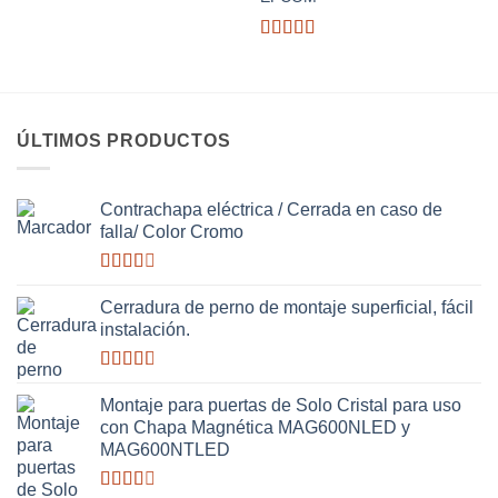
Valorado
con
3.14
de
5
ÚLTIMOS PRODUCTOS
Contrachapa eléctrica / Cerrada en caso de
falla/ Color Cromo
Valorado
con
Cerradura de perno de montaje superficial, fácil
2.51
instalación.
de 5
Valorado
con
Montaje para puertas de Solo Cristal para uso
2.63
con Chapa Magnética MAG600NLED y
de 5
MAG600NTLED