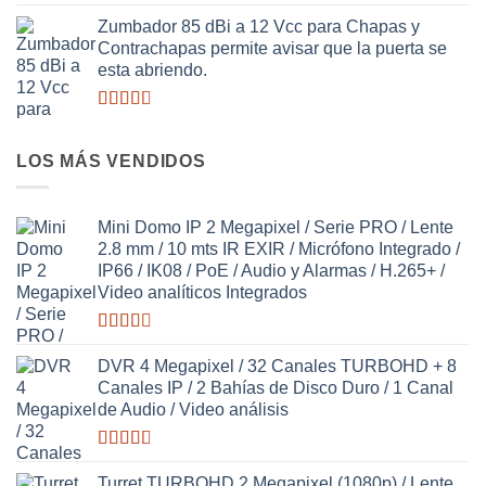
Valorado
con
Zumbador 85 dBi a 12 Vcc para Chapas y
2.50
Contrachapas permite avisar que la puerta se
de 5
esta abriendo.
Valorado
con
2.63
LOS MÁS VENDIDOS
de 5
Mini Domo IP 2 Megapixel / Serie PRO / Lente
2.8 mm / 10 mts IR EXIR / Micrófono Integrado /
IP66 / IK08 / PoE / Audio y Alarmas / H.265+ /
Video analíticos Integrados
Valorado
con
DVR 4 Megapixel / 32 Canales TURBOHD + 8
2.58
Canales IP / 2 Bahías de Disco Duro / 1 Canal
de 5
de Audio / Video análisis
Valorado
con
Turret TURBOHD 2 Megapixel (1080p) / Lente