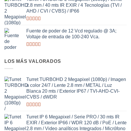
2.63
2.8 mm / 40 mts IR EXIR / 4 Tecnologías (TVI /
de 5
AHD / CVI / CVBS) / IP66
Valorado
con
Fuente de poder de 12 Vcd regulado @ 3A;
2.98
de
Voltaje de entrada de 100-240 Vca.
5
Valorado
con
2.64
LOS MÁS VALORADOS
de 5
Turret TURBOHD 2 Megapixel (1080p) / Imagen
a color 24/7 / Lente 2.8 mm / METAL / Luz
Blanca 20 mts / Exterior IP67 / TVI-AHD-CVI-
CVBS / dWDR
Valorado
con
3.63
Turret IP 6 Megapixel / Serie PRO / 30 mts IR
de 5
EXIR / Exterior IP66 / WDR 120 dB / PoE / Lente
2.8 mm / Video analíticos Integrados / Micrófono