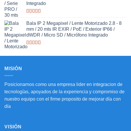
Integrado
Valorado
con
Bala IP 2 Megapixel / Lente Motorizado 2.8 - 8
3.27
de
mm / 20 mts IR EXIR / PoE / Exterior IP66 /
5
dWDR / Micro SD / Micrófono Integrado
Valorado
con
3.20
de
5
MISIÓN
Posicionarnos como una empresa lider en integracion de
tecnologías, apoyados de la experiencia y compromiso de
nuestro equipo con el firme proposito de mejorar día con
día
VISIÓN