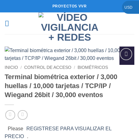
Saltar
PROYECTOS VVR
USD
al
contenido
Añadir
INICIO
/
CONTROL DE ACCESO
/
BIOMÉTRICOS
a la
Terminal biométrica exterior / 3,000
lista de
deseos
huellas / 10,000 tarjetas / TCP/IP /
Wiegand 26bit / 30,000 eventos
Please
REGISTRESE PARA VISUALIZAR EL
PRECIO
.