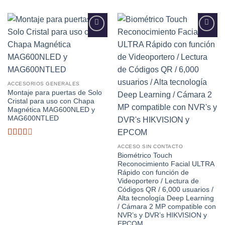
Añadir
Añadir
a la
a la
lista de
lista de
deseos
deseos
ACCESORIOS GENERALES
Montaje para puertas de Solo
Cristal para uso con Chapa
Magnética MAG600NLED y
MAG600NTLED
Valorado
ACCESO SIN CONTACTO
con
Biométrico Touch
2.5
de
Reconocimiento Facial ULTRA
5
Rápido con función de
Videoportero / Lectura de
Códigos QR / 6,000 usuarios /
Alta tecnología Deep Learning
/ Cámara 2 MP compatible con
NVR’s y DVR’s HIKVISION y
EPCOM