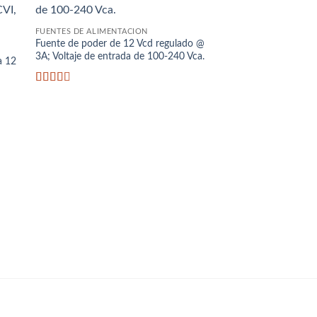
¡Oferta!
dir
Añadir
la
a la
ta
lista
FUENTES DE ALIMENTACIÓN
e
de
Fuente de poder de 12 Vcd regulado @
eos
deseos
3A; Voltaje de entrada de 100-240 Vca.
a 12
o
Valorado
con
2.63
de 5
FUENTES DE ALIMENTA
Fuente de poder 12V
/ Distribuidor para 1
Certificacion UL