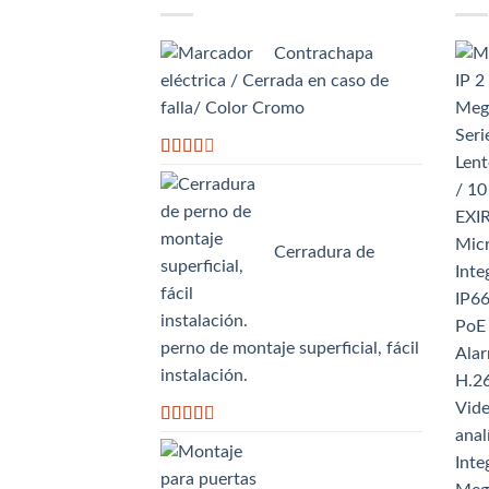
Contrachapa
eléctrica / Cerrada en caso de
falla/ Color Cromo
Valorado
con
2.51
de 5
Cerradura de
perno de montaje superficial, fácil
instalación.
Valorado
con
2.63