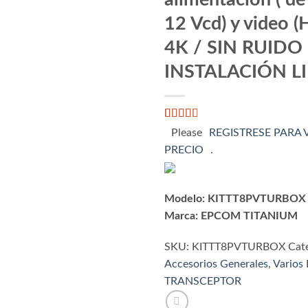
12 Vcd) y video (
4K / SIN RUIDO 
INSTALACIÓN L
Valorado
3172
Please
REGISTRESE PARA 
con
PRECIO
.
2.67
de 5
en
base a
valoraciones
Modelo:
KITTT8PVTURBOX
de
Marca:
EPCOM TITANIUM
clientes
SKU:
KITTT8PVTURBOX
Cate
Accesorios Generales
,
Varios
TRANSCEPTOR