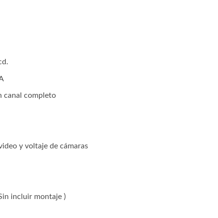
cd.
 A
n canal completo
ideo y voltaje de cámaras
in incluir montaje )