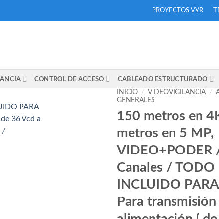
PROYECTOS VVR
T
LANCIA
CONTROL DE ACCESO
CABLEADO ESTRUCTURADO
INICIO
/
VIDEOVIGILANCIA
/
GENERALES
150 metros en 4
Añadir
metros en 5 MP,
a la
lista
VIDEO+PODER /
de
deseos
Canales / TODO
INCLUIDO PARA
Para transmisión
alimentación ( de