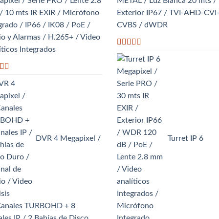
pixel / Serie PRO / Lente 2.8
METAL / Luz Blanca 20 mts /
 10 mts IR EXIR / Micrófono
Exterior IP67 / TVI-AHD-CVI
grado / IP66 / IK08 / PoE /
CVBS / dWDR
o y Alarmas / H.265+ / Video
íticos Integrados
Valorado
con
3.63
de 5
rado
DVR 4 Megapixel /
Turret IP 6
Canales TURBOHD + 8
les IP / 2 Bahías de Disco