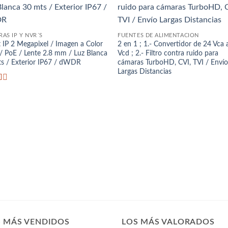
Añadir
Aña
a la
a 
lista
lis
de
d
deseos
des
AS IP Y NVR´S
FUENTES DE ALIMENTACIÓN
t IP 2 Megapixel / Imagen a Color
2 en 1 ; 1.- Convertidor de 24 Vca 
/ PoE / Lente 2.8 mm / Luz Blanca
Vcd ; 2.- Filtro contra ruido para
s / Exterior IP67 / dWDR
cámaras TurboHD, CVI, TVI / Enví
Largas Distancias
rado
S MÁS VENDIDOS
LOS MÁS VALORADOS