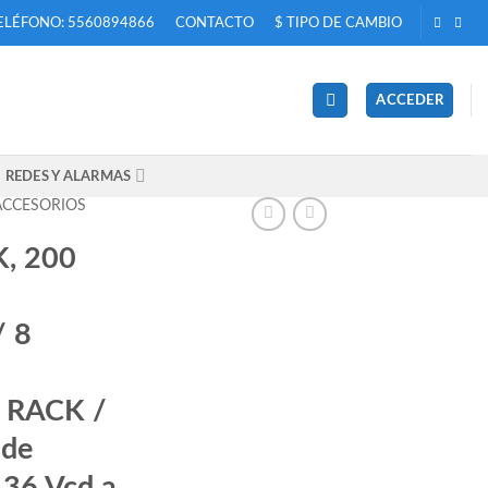
ELÉFONO: 5560894866
CONTACTO
$ TIPO DE CAMBIO
ACCEDER
REDES Y ALARMAS
ACCESORIOS
K, 200
 8
 RACK /
 de
 36 Vcd a