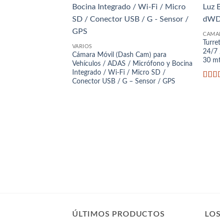
Añadir
a la
lista
de
deseos
CÁMAR
Turre
VARIOS
24/7 
Cámara Móvil (Dash Cam) para
30 mt
Vehículos / ADAS / Micrófono y Bocina
Integrado / Wi-Fi / Micro SD /
Conector USB / G – Sensor / GPS
Valo
con
2.51
de 5
ÚLTIMOS PRODUCTOS
LO