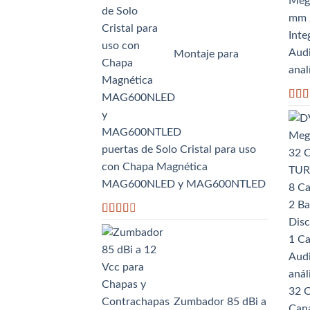
Mega
de 5
mm /
Inte
Audi
Montaje para
anal
Valo
con
2.59
de 5
puertas de Solo Cristal para uso
con Chapa Magnética
MAG600NLED y MAG600NTLED
Valorado
con
2.50
de 5
32 
Zumbador 85 dBi a
Cana