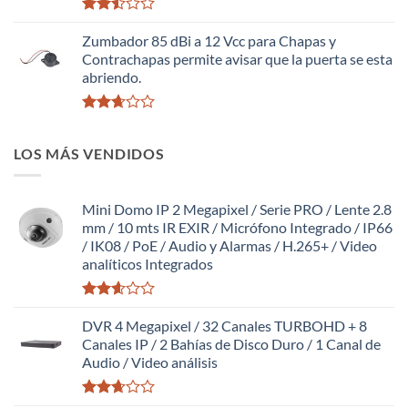
Valorado
con
Zumbador 85 dBi a 12 Vcc para Chapas y
2.50
Contrachapas permite avisar que la puerta se esta
de 5
abriendo.
Valorado
con
LOS MÁS VENDIDOS
2.64
de 5
Mini Domo IP 2 Megapixel / Serie PRO / Lente 2.8
mm / 10 mts IR EXIR / Micrófono Integrado / IP66
/ IK08 / PoE / Audio y Alarmas / H.265+ / Video
analíticos Integrados
Valorado
con
DVR 4 Megapixel / 32 Canales TURBOHD + 8
2.59
Canales IP / 2 Bahías de Disco Duro / 1 Canal de
de 5
Audio / Video análisis