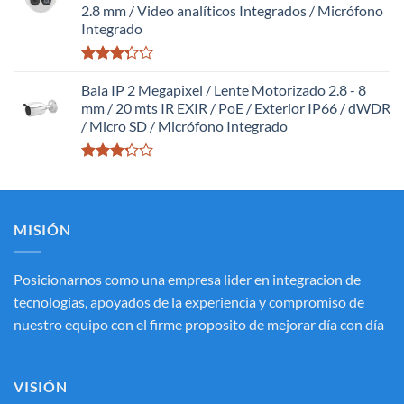
5
2.8 mm / Video analíticos Integrados / Micrófono
Integrado
Valorado
con
Bala IP 2 Megapixel / Lente Motorizado 2.8 - 8
3.27
de
mm / 20 mts IR EXIR / PoE / Exterior IP66 / dWDR
5
/ Micro SD / Micrófono Integrado
Valorado
con
3.20
de
5
MISIÓN
Posicionarnos como una empresa lider en integracion de
tecnologías, apoyados de la experiencia y compromiso de
nuestro equipo con el firme proposito de mejorar día con día
VISIÓN