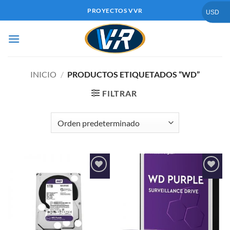
Saltar
PROYECTOS VVR
USD
al
contenido
INICIO
/
PRODUCTOS ETIQUETADOS “WD”
FILTRAR
Añadir
Añadir
a la
a la
lista de
lista de
deseos
deseos