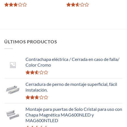
Valorado
Valorado
con
con
2.72
2.52
de 5
de 5
ÚLTIMOS PRODUCTOS
Contrachapa eléctrica / Cerrada en caso de falla/
Color Cromo
Valorado
con
Cerradura de perno de montaje superficial, fácil
2.51
instalación.
de 5
Valorado
con
Montaje para puertas de Solo Cristal para uso con
2.63
Chapa Magnética MAG600NLED y
de 5
MAG600NTLED