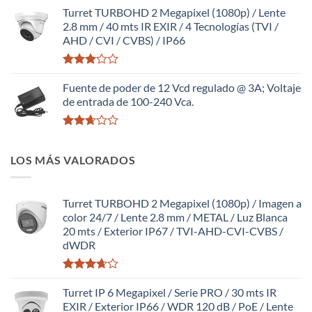
Valorado
con
Turret TURBOHD 2 Megapixel (1080p) / Lente
2.65
2.8 mm / 40 mts IR EXIR / 4 Tecnologías (TVI /
de 5
AHD / CVI / CVBS) / IP66
Valorado
con
Fuente de poder de 12 Vcd regulado @ 3A; Voltaje
2.98
de entrada de 100-240 Vca.
de 5
Valorado
con
LOS MÁS VALORADOS
2.64
de 5
Turret TURBOHD 2 Megapixel (1080p) / Imagen a
color 24/7 / Lente 2.8 mm / METAL / Luz Blanca
20 mts / Exterior IP67 / TVI-AHD-CVI-CVBS /
dWDR
Valorado
con
Turret IP 6 Megapixel / Serie PRO / 30 mts IR
3.63
de
EXIR / Exterior IP66 / WDR 120 dB / PoE / Lente