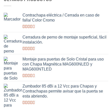
Contrachapa eléctrica / Cerrada en caso de
falla/ Color Cromo
Valorado
con
Cerradura de perno de montaje superficial, fácil
2.51
instalación.
de 5
Valorado
con
Montaje para puertas de Solo Cristal para uso
2.63
con Chapa Magnética MAG600NLED y
de 5
MAG600NTLED
Valorado
con
Zumbador 85 dBi a 12 Vcc para Chapas y
2.50
Contrachapas permite avisar que la puerta se
de 5
esta abriendo.
Valorado