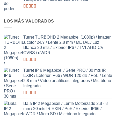
5
Valorado
con
2.64
LOS MÁS VALORADOS
de 5
Turret TURBOHD 2 Megapixel (1080p) / Imagen
a color 24/7 / Lente 2.8 mm / METAL / Luz
Blanca 20 mts / Exterior IP67 / TVI-AHD-CVI-
CVBS / dWDR
Valorado
con
3.63
Turret IP 6 Megapixel / Serie PRO / 30 mts IR
de 5
EXIR / Exterior IP66 / WDR 120 dB / PoE / Lente
2.8 mm / Video analíticos Integrados / Micrófono
Integrado
Valorado
con
Bala IP 2 Megapixel / Lente Motorizado 2.8 - 8
3.27
de
mm / 20 mts IR EXIR / PoE / Exterior IP66 /
5
dWDR / Micro SD / Micrófono Integrado