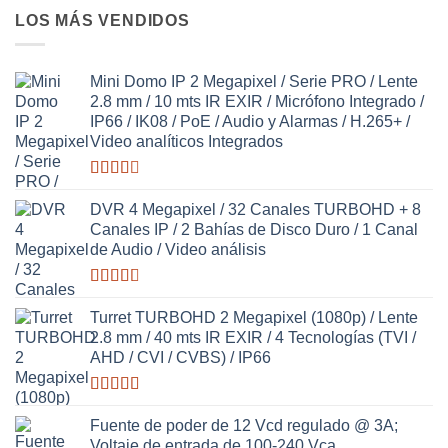
con
2.64
LOS MÁS VENDIDOS
de 5
Mini Domo IP 2 Megapixel / Serie PRO / Lente
2.8 mm / 10 mts IR EXIR / Micrófono Integrado /
IP66 / IK08 / PoE / Audio y Alarmas / H.265+ /
Video analíticos Integrados
Valorado
con
DVR 4 Megapixel / 32 Canales TURBOHD + 8
2.59
Canales IP / 2 Bahías de Disco Duro / 1 Canal
de 5
de Audio / Video análisis
Valorado
con
Turret TURBOHD 2 Megapixel (1080p) / Lente
2.65
2.8 mm / 40 mts IR EXIR / 4 Tecnologías (TVI /
de 5
AHD / CVI / CVBS) / IP66
Valorado
con
Fuente de poder de 12 Vcd regulado @ 3A;
2.98
de
Voltaje de entrada de 100-240 Vca.