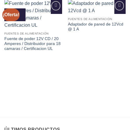
¡Oferta!
Añadir
Añadir
a la
a la
FUENTES DE ALIMENTACIÓN
lista de
lista de
Adaptador de pared de 12Vcd
deseos
deseos
@ 1 A
FUENTES DE ALIMENTACIÓN
Fuente de poder 12V CD / 20
Amperes / Distribuidor para 18
camaras / Certificacion UL
ÚLTIMOS PRODUCTOS