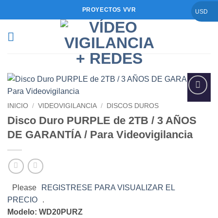
Saltar
PROYECTOS VVR
USD
al
contenido
Añadir
INICIO
/
VIDEOVIGILANCIA
/
DISCOS DUROS
a la
Disco Duro PURPLE de 2TB / 3 AÑOS
lista de
deseos
DE GARANTÍA / Para Videovigilancia
Please
REGISTRESE PARA VISUALIZAR EL
PRECIO
.
Modelo:
WD20PURZ