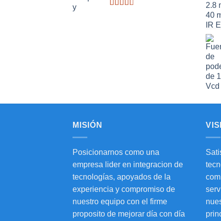
Valorado
con
2.64
de 5
MISIÓN
VIS
Posicionarnos como una
Sati
empresa lider en integracion de
tecn
tecnologías, apoyados de la
comp
experiencia y compromiso de
serv
nuestro equipo con el firme
nues
proposito de mejorar día con día
prin