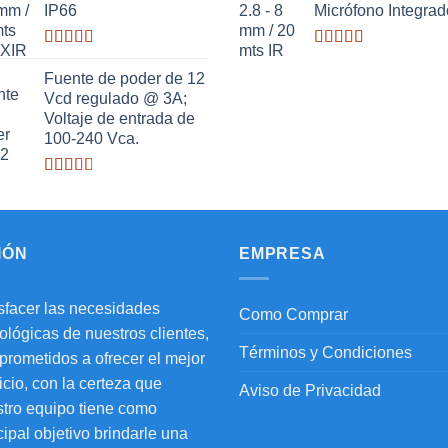
IP66
Micrófono Integrad
Valorado
Valorado
con
con
Fuente de poder de 12
2.97
de
3.20
de
Vcd regulado @ 3A;
5
5
Voltaje de entrada de
100-240 Vca.
Valorado
con
2.64
de 5
IÓN
EMPRESA
sfacer las necesidades
Como Comprar
ológicas de nuestros clientes,
Términos y Condiciones
rometidos a ofrecer el mejor
icio, con la certeza que
Aviso de Privacidad
tro equipo tiene como
cipal objetivo brindarle una