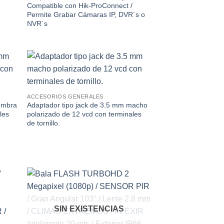
Compatible con Hik-ProConnect /
Permite Grabar Cámaras IP, DVR´s o
NVR´s
dir
Añadir
la
a la
a de
lista de
ACCESORIOS GENERALES
eos
deseos
hembra
Adaptador tipo jack de 3.5 mm macho
les
polarizado de 12 vcd con terminales
de tornillo.
dir
Añadir
la
a la
SIN EXISTENCIAS
a de
lista de
eos
deseos