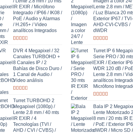
/ Lente 2.8 mm / 10 mts
Imagen a color 24/7
IR EXIR / Micrófono
Lente 2.8 mm / M
Integrado / IP66 / IK08 /
/ Luz Blanca 20 mts
PoE / Audio y Alarmas
Exterior IP67 / TVI-
/ H.265+ / Video
AHD-CVI-CVBS /
analíticos Integrados
dWDR
Valorado
Valorado
con
con
3.63
DVR 4 Megapixel / 32
Turret IP 6 Megapix
2.58
de 5
Canales TURBOHD +
Serie PRO / 30 mts
de 5
8 Canales IP / 2
EXIR / Exterior IP6
Bahías de Disco Duro /
WDR 120 dB / PoE
1 Canal de Audio /
Lente 2.8 mm / Vi
Video análisis
analíticos Integrad
Micrófono Integrad
Valorado
con
Turret TURBOHD 2
Valorado
2.64
con
Megapixel (1080p) /
Bala IP 2 Megapixe
de 5
3.27
de
Lente 2.8 mm / 40 mts
Lente Motorizado 2
5
IR EXIR / 4
8 mm / 20 mts IR 
Tecnologías (TVI /
/ PoE / Exterior IP6
AHD / CVI / CVBS) /
dWDR / Micro SD /