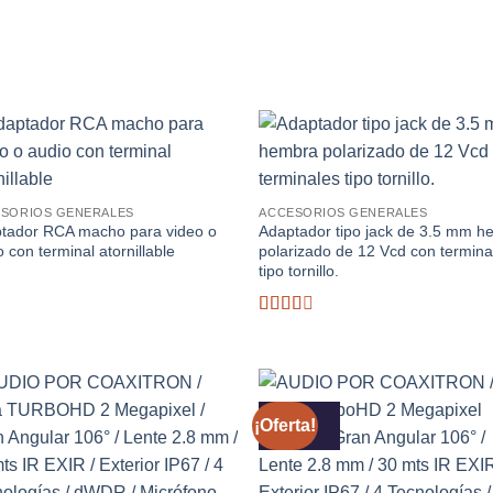
Añadir
Aña
a la
a 
lista de
list
SORIOS GENERALES
ACCESORIOS GENERALES
deseos
des
tador RCA macho para video o
Adaptador tipo jack de 3.5 mm 
 con terminal atornillable
polarizado de 12 Vcd con termina
tipo tornillo.
Valorado
con
2.52
de 5
¡Oferta!
Añadir
Aña
a la
a 
lista de
list
deseos
des