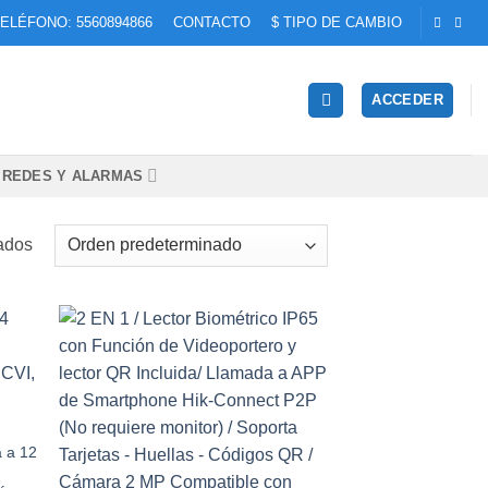
ELÉFONO: 5560894866
CONTACTO
$ TIPO DE CAMBIO
ACCEDER
REDES Y ALARMAS
ados
dir
Añadir
la
a la
a de
lista de
eos
deseos
a a 12