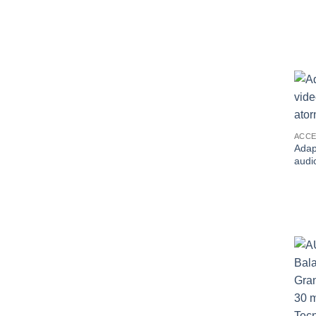
con
2
de
5
ACCE
Adap
audio