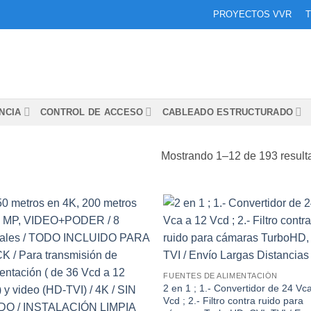
PROYECTOS VVR
T
NCIA
CONTROL DE ACCESO
CABLEADO ESTRUCTURADO
Mostrando 1–12 de 193 result
Añadir
Aña
a la
a 
lista de
list
deseos
des
FUENTES DE ALIMENTACIÓN
2 en 1 ; 1.- Convertidor de 24 Vc
Vcd ; 2.- Filtro contra ruido para