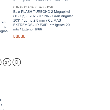
CÁMARAS ANÁLOGAS Y DVR´S
Bala FLASH TURBOHD 2 Megapixel
(1080p) / SENSOR PIR / Gran Angular
o
103° / Lente 2.8 mm / CLIMAS
Gran
EXTREMOS / IR EXIR Inteligente 20
 mts
mts / Exterior IP66
logías
Valorado
con
2.82
de 5
17
2
/