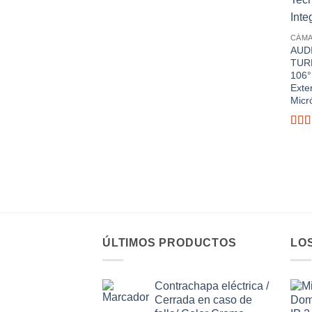
CÁMA
AUD
TURB
106°
Exte
Micr
Valo
con
2.33
de 5
ÚLTIMOS PRODUCTOS
LO
Contrachapa eléctrica /
Cerrada en caso de