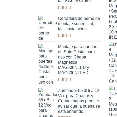
falla/ Color Cromo
Valorado
con
Cerradura de perno de
2.51
montaje superficial,
de 5
fácil instalación.
Valorado
con
Montaje para puertas
2.63
de Solo Cristal para
de 5
uso con Chapa
Magnética
MAG600NLED y
MAG600NTLED
Valorado
con
Zumbador 85 dBi a 12
2.50
Vcc para Chapas y
de 5
Contrachapas permite
avisar que la puerta se
esta abriendo.