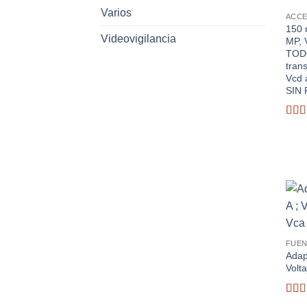
Varios
ACCE
150 
Videovigilancia
MP, 
TOD
tran
Vcd 
SIN 
Valo
con
2.68
de 5
FUEN
Adap
Volt
Valo