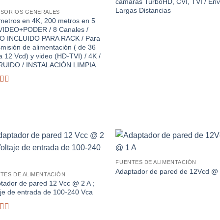
cámaras TurboHD, CVI, TVI / Env
Largas Distancias
SORIOS GENERALES
metros en 4K, 200 metros en 5
VIDEO+PODER / 8 Canales /
O INCLUIDO PARA RACK / Para
smisión de alimentación ( de 36
a 12 Vcd) y video (HD-TVI) / 4K /
RUIDO / INSTALACIÓN LIMPIA
rado
Añadir
Aña
FUENTES DE ALIMENTACIÓN
a la
a 
lista de
list
Adaptador de pared de 12Vcd @ 
TES DE ALIMENTACIÓN
deseos
des
tador de pared 12 Vcc @ 2 A ;
aje de entrada de 100-240 Vca
rado