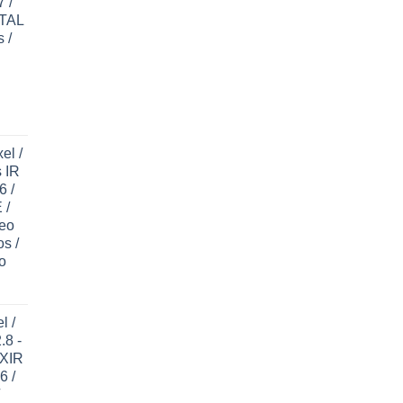
 /
ETAL
 /
el /
 IR
6 /
 /
deo
os /
o
l /
.8 -
EXIR
6 /