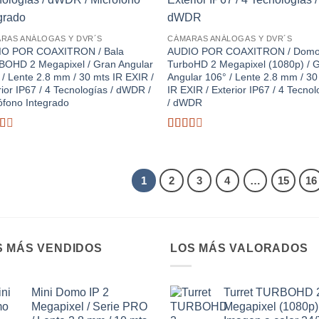
RAS ANÁLOGAS Y DVR´S
CÁMARAS ANÁLOGAS Y DVR´S
IO POR COAXITRON / Bala
AUDIO POR COAXITRON / Dom
OHD 2 Megapixel / Gran Angular
TurboHD 2 Megapixel (1080p) / 
 / Lente 2.8 mm / 30 mts IR EXIR /
Angular 106° / Lente 2.8 mm / 30
rior IP67 / 4 Tecnologías / dWDR /
IR EXIR / Exterior IP67 / 4 Tecno
ófono Integrado
/ dWDR
rado
Valorado
con
2.46
de 5
1
2
3
4
…
15
16
S MÁS VENDIDOS
LOS MÁS VALORADOS
Mini Domo IP 2
Turret TURBOHD 
Megapixel / Serie PRO
Megapixel (1080p) 