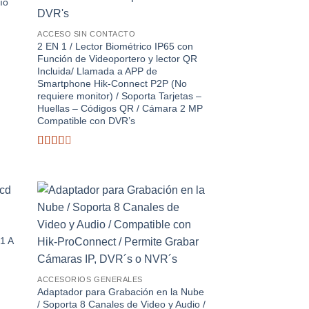
ío
ACCESO SIN CONTACTO
2 EN 1 / Lector Biométrico IP65 con
Función de Videoportero y lector QR
Incluida/ Llamada a APP de
Smartphone Hik-Connect P2P (No
requiere monitor) / Soporta Tarjetas –
Huellas – Códigos QR / Cámara 2 MP
Compatible con DVR’s
Valorado
con
2.5
de
5
dir
Añadir
la
a la
a de
lista de
1 A
eos
deseos
ACCESORIOS GENERALES
Adaptador para Grabación en la Nube
/ Soporta 8 Canales de Video y Audio /