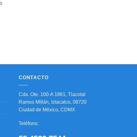
o
CONTACTO
Cda. Ote. 100-A 1861, Tlacotal
Ramos Millán, Iztacalco, 08720
Ciudad de México, CDMX
Teléfono: